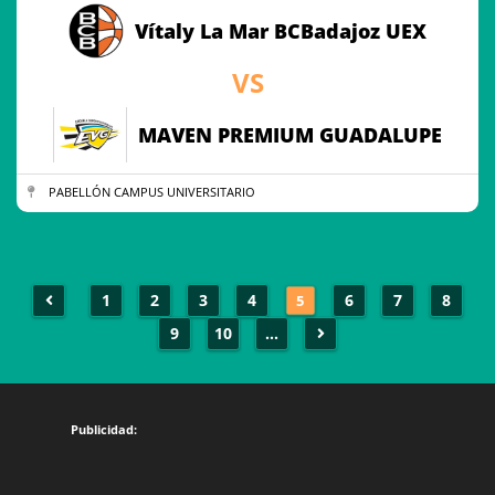
Vítaly La Mar BCBadajoz UEX
VS
MAVEN PREMIUM GUADALUPE
PABELLÓN CAMPUS UNIVERSITARIO
1
2
3
4
6
7
8
5
9
10
...