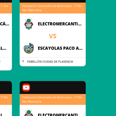
1ª Div
Federación Extremeña de Baloncesto - 1ª Div
Nac Masculina
FINCA SAGRADO CÁCERES
ELECTROMERCANTIL CB PLASENCIA
VS
GRAGINSA U.B.A. ALMENDRALEJO
ESCAYOLAS PACO ADC BALONCESTO
E
PABELLÓN CIUDAD DE PLASENCIA
1ª Div
Federación Extremeña de Baloncesto - 1ª Div
Nac Masculina
GRAGINSA U.B.A. ALMENDRALEJO
ELECTROMERCANTIL CB PLASENCIA