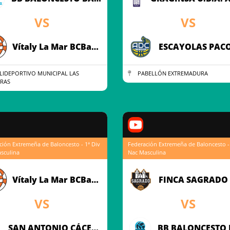
VS
VS
Vítaly La Mar BCBadajoz UEX
IDEPORTIVO MUNICIPAL LAS
PABELLÓN EXTREMADURA
RAS
ción Extremeña de Baloncesto - 1ª Div
Federación Extremeña de Baloncesto - 
sculina
Nac Masculina
Vítaly La Mar BCBadajoz UEX
VS
VS
SAN ANTONIO CÁCERES BASKET