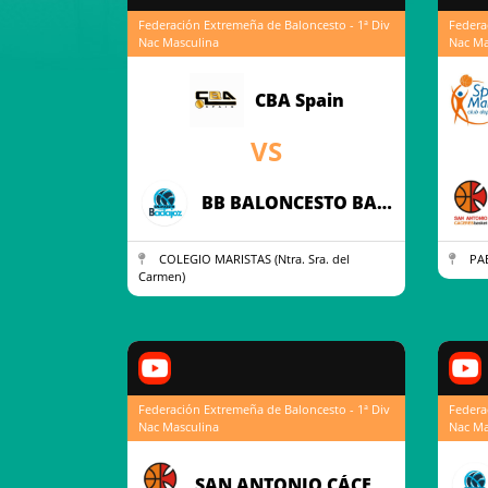
Federación Extremeña de Baloncesto - 1ª Div
Federa
Nac Masculina
Nac Ma
CBA Spain
VS
BB BALONCESTO BADAJOZ
COLEGIO MARISTAS (Ntra. Sra. del
PAB
Carmen)
Federación Extremeña de Baloncesto - 1ª Div
Federa
Nac Masculina
Nac Ma
SAN ANTONIO CÁCERES BASKET