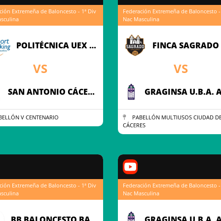
ción Extremeña de Baloncesto - 1ª Div
Federación Extremeña de Baloncesto - 
sculina
Nac Masculina
POLITÉCNICA UEX SM BASKET
VS
VS
SAN ANTONIO CÁCERES BASKET
ELLÓN V CENTENARIO
PABELLÓN MULTIUSOS CIUDAD D
CÁCERES
ción Extremeña de Baloncesto - 1ª Div
Federación Extremeña de Baloncesto - 
sculina
Nac Masculina
BB BALONCESTO BADAJOZ