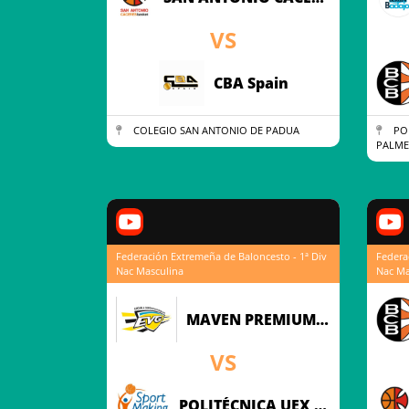
VS
CBA Spain
COLEGIO SAN ANTONIO DE PADUA
POL
PALME
Federación Extremeña de Baloncesto - 1ª Div
Federa
Nac Masculina
Nac Ma
MAVEN PREMIUM GUADALUPE
VS
POLITÉCNICA UEX SM BASKET