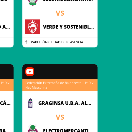
VS
ESCAYOLAS PACO ADC BALONCESTO
VERDE Y SOSTENIBLE MÉRIDA MASCULINO
PABELLÓN CIUDAD DE PLASENCIA
1ª Div
Federación Extremeña de Baloncesto - 1ª Div
Nac Masculina
FINCA SAGRADO CÁCERES
GRAGINSA U.B.A. ALMENDRALEJO
VS
BB BALONCESTO BADAJOZ
ELECTROMERCANTIL CB PLASENCIA