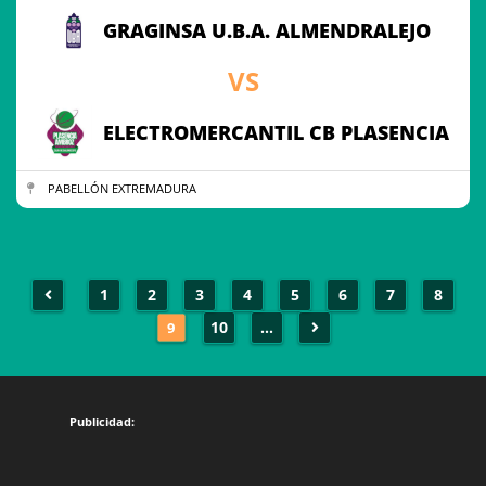
GRAGINSA U.B.A. ALMENDRALEJO
VS
ELECTROMERCANTIL CB PLASENCIA
PABELLÓN EXTREMADURA
1
2
3
4
5
6
7
8
10
...
9